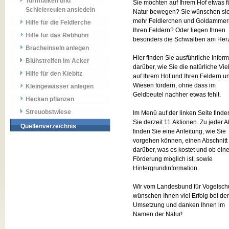
Turmfalken und
Sie möchten auf Ihrem Hof etwas f
Schleiereulen ansiedeln
Natur bewegen? Sie wünschen si
mehr Feldlerchen und Goldammer
Hilfe für die Feldlerche
Ihren Feldern? Oder liegen Ihnen
Hilfe für das Rebhuhn
besonders die Schwalben am Her
Bracheinseln anlegen
Hier finden Sie ausführliche Infor
Blühstreifen im Acker
darüber, wie Sie die natürliche Viel
Hilfe für den Kiebitz
auf Ihrem Hof und Ihren Feldern u
Wiesen fördern, ohne dass im
Kleingewässer anlegen
Geldbeutel nachher etwas fehlt.
Hecken pflanzen
Streuobstwiese
Im Menü auf der linken Seite finde
Sie derzeit 11 Aktionen. Zu jeder A
Quellenverzeichnis
finden Sie eine Anleitung, wie Sie
vorgehen können, einen Abschnitt
darüber, was es kostet und ob ein
Förderung möglich ist, sowie
Hintergrundinformation.
Wir vom Landesbund für Vogelsch
wünschen Ihnen viel Erfolg bei der
Umsetzung und danken Ihnen im
Namen der Natur!