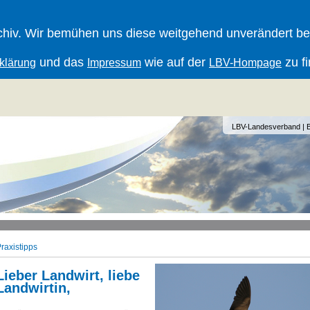
iv. Wir bemühen uns diese weitgehend unverändert berei
und das
wie auf der
zu f
klärung
Impressum
LBV-Hompage
LBV-Landesverband
|
raxistipps
Lieber Landwirt, liebe
Landwirtin,