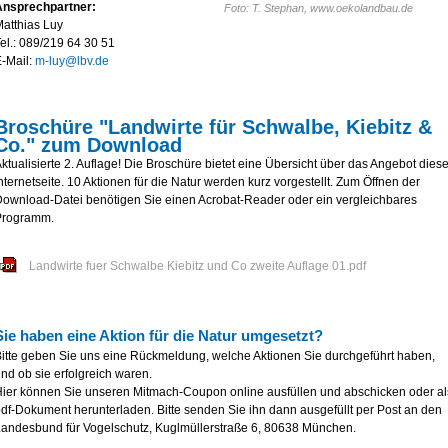
Ansprechpartner:
Foto: T. Stephan, www.oekolandbau.de
atthias Luy
el.: 089/219 64 30 51
-Mail:
m-luy@lbv.de
Broschüre "Landwirte für Schwalbe, Kiebitz &
Co." zum Download
ktualisierte 2. Auflage! Die Broschüre bietet eine Übersicht über das Angebot diese
nternetseite. 10 Aktionen für die Natur werden kurz vorgestellt. Zum Öffnen der
ownload-Datei benötigen Sie einen Acrobat-Reader oder ein vergleichbares
Programm.
Landwirte fuer Schwalbe Kiebitz und Co zweite Auflage 01.pdf
Sie haben eine Aktion für die Natur umgesetzt?
itte geben Sie uns eine Rückmeldung, welche Aktionen Sie durchgeführt haben,
nd ob sie erfolgreich waren.
ier können Sie unseren Mitmach-Coupon online ausfüllen und abschicken oder al
df-Dokument herunterladen. Bitte senden Sie ihn dann ausgefüllt per Post an den
andesbund für Vogelschutz, Kuglmüllerstraße 6, 80638 München.