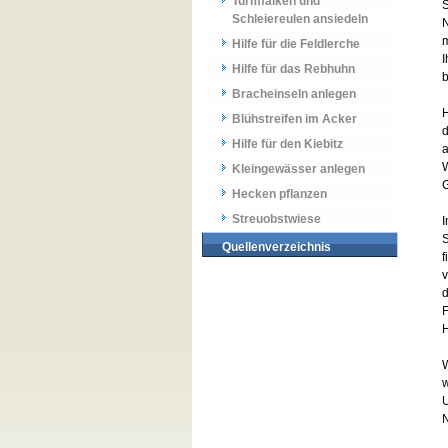
Turmfalken und
S
Schleiereulen ansiedeln
Hilfe für die Feldlerche
I
Hilfe für das Rebhuhn
Bracheinseln anlegen
H
Blühstreifen im Acker
d
Hilfe für den Kiebitz
a
W
Kleingewässer anlegen
G
Hecken pflanzen
Streuobstwiese
I
S
Quellenverzeichnis
f
v
d
F
H
W
w