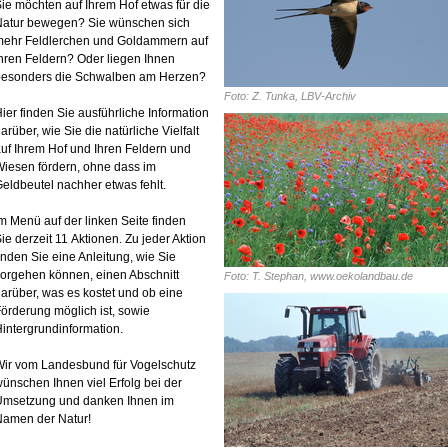
ie möchten auf Ihrem Hof etwas für die
Natur bewegen? Sie wünschen sich
mehr Feldlerchen und Goldammern auf
hren Feldern? Oder liegen Ihnen
besonders die Schwalben am Herzen?
Foto: Z. Tunka, LBV-Archiv
ier finden Sie ausführliche Information
arüber, wie Sie die natürliche Vielfalt
uf Ihrem Hof und Ihren Feldern und
iesen fördern, ohne dass im
eldbeutel nachher etwas fehlt.
m Menü auf der linken Seite finden
ie derzeit 11 Aktionen. Zu jeder Aktion
inden Sie eine Anleitung, wie Sie
orgehen können, einen Abschnitt
Foto: T. Stephan, www.oekolandbau.de
arüber, was es kostet und ob eine
örderung möglich ist, sowie
intergrundinformation.
ir vom Landesbund für Vogelschutz
ünschen Ihnen viel Erfolg bei der
Umsetzung und danken Ihnen im
Namen der Natur!